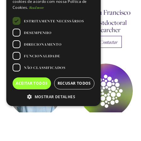
cookies de acordo com nossa Política de
Cookies.
Read more
Nuno Pimpão
Patrícia Francisco
Santos Martins
ESTRITAMENTE NECESSÁRIOS
Postdoctoral
Researcher
PhD Student
DESEMPENHO
Contactar
Contactar
DIRECIONAMENTO
FUNCIONALIDADE
NÃO CLASSIFICADOS
ACEITAR TODOS
RECUSAR TODOS
MOSTRAR DETALHES
Raquel Nóbrega
Sofia Charneca