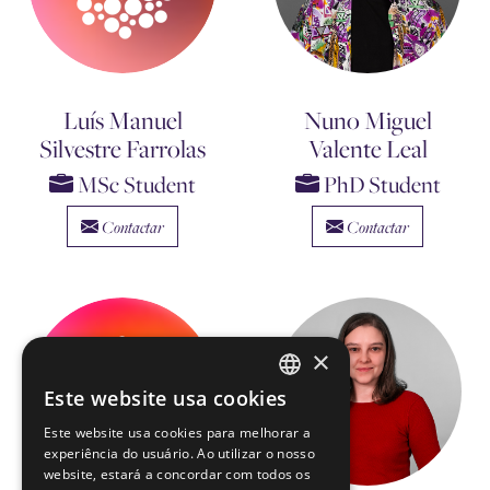
Luís Manuel
Nuno Miguel
Silvestre Farrolas
Valente Leal
MSc Student
PhD Student
Contactar
Contactar
×
Este website usa cookies
ENGLISH
Este website usa cookies para melhorar a
PORTUGUESE
experiência do usuário. Ao utilizar o nosso
website, estará a concordar com todos os