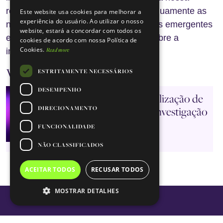
responsabilidade de aperfeiçoar continuamente as
Este website usa cookies para melhorar a
PORTUGUESE
experiência do usuário. Ao utilizar o nosso
nossas abordagens, adotar alternativas emergentes
website, estará a concordar com todos os
e contribuir para o diálogo contínuo sobre a
cookies de acordo com nossa Política de
Cookies.
Read more
investigação ética em animais.
Ver documentos
ESTRITAMENTE NECESSÁRIOS
DESEMPENHO
Declaração sobre a Utilização de
Modelos Animais na Investigação
DIRECIONAMENTO
Fundação GIMM
FUNCIONALIDADE
Descarregar o documento
NÃO CLASSIFICADOS
ACEITAR TODOS
RECUSAR TODOS
MOSTRAR DETALHES