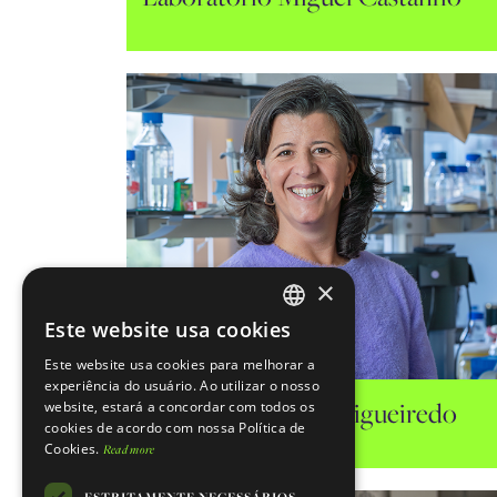
×
Este website usa cookies
ENGLISH
Este website usa cookies para melhorar a
Laboratório Miguel Castanho
PORTUGUESE
experiência do usuário. Ao utilizar o nosso
Laboratório Luísa Figueiredo
website, estará a concordar com todos os
Bioquímica física de fármacos e alvo
cookies de acordo com nossa Política de
Cookies.
Read more
ESTRITAMENTE NECESSÁRIOS