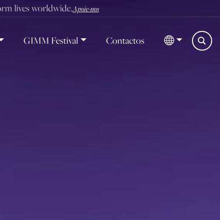
form lives worldwide.
Apoie-nos
GIMM Festival
Contactos