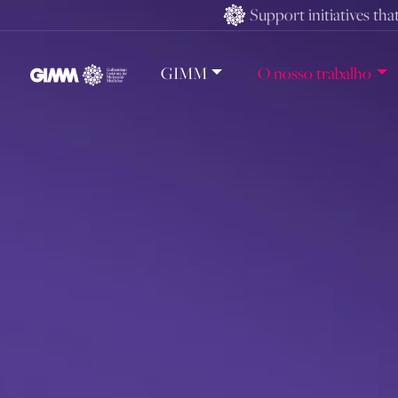
Skip
Support initiatives tha
to
content
GIMM
O nosso trabalho