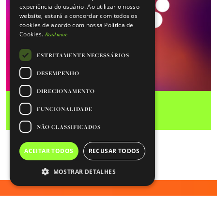
PORTUGUESE
experiência do usuário. Ao utilizar o nosso
website, estará a concordar com todos os
cookies de acordo com nossa Política de
Cookies.
Read more
ESTRITAMENTE NECESSÁRIOS
DESEMPENHO
DIRECIONAMENTO
Proteomics
Metabolómica
FUNCIONALIDADE
NÃO CLASSIFICADOS
ACEITAR TODOS
RECUSAR TODOS
MOSTRAR DETALHES