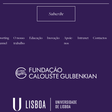
Subscribe
porting
O nosso
Educação
Inovação
Apoie-
Intranet
Contactos
annel
trabalho
nos