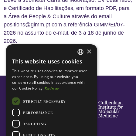
Deverá submeter Carta de Motivação, CV detalhado,
e Certificado de Habilitações, em formato PDF, para
a Área de People & Culture através do email
positions@gimm.pt com a referência GIMM/EI/07-
2026 no assunto do e-mail, de 3 a 18 de junho de
2026.
×
This website uses cookies
ENGLISH
This website uses cookies to improve user
PORTUGUESE
experience. By using our website you
consent to all cookies in accordance with
our Cookie Policy.
Read more
STRICTLY NECESSARY
PERFORMANCE
TARGETING
FUNCTIONALITY